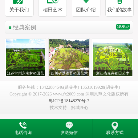
关于我们
稻田艺术
团队介绍
我们的故事
经典案例
MORE+
江苏常州东南村稻田艺
四川省洪雅县稻田艺术
浙江省嘉兴稻田艺术
术
服务热线：13422884646(翁先生) 13631619928(胡先生)
Copyright © 2017-2026 www.fx2009.com 深圳凤翔文化版权所有
粤ICP备18148270号-2
技术支持：黔城匠心
电话咨询
发送短信
联系方式