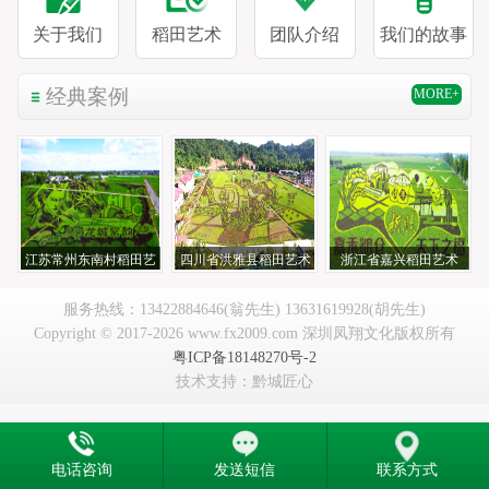
关于我们
稻田艺术
团队介绍
我们的故事
经典案例
MORE+
江苏常州东南村稻田艺
四川省洪雅县稻田艺术
浙江省嘉兴稻田艺术
术
服务热线：13422884646(翁先生) 13631619928(胡先生)
Copyright © 2017-2026 www.fx2009.com 深圳凤翔文化版权所有
粤ICP备18148270号-2
技术支持：黔城匠心
电话咨询
发送短信
联系方式